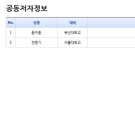
공동저자정보
No.
성명
대학
1
윤지훈
부산대학교
2
전준기
서울대학교