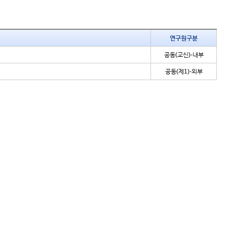
연구원구분
공동(교신)-내부
공동(제1)-외부