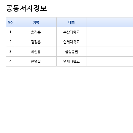
공동저자정보
No.
성명
대학
1
윤지훈
부산대학교
2
김정훈
연세대학교
3
최선용
삼성증권
4
한영철
연세대학교