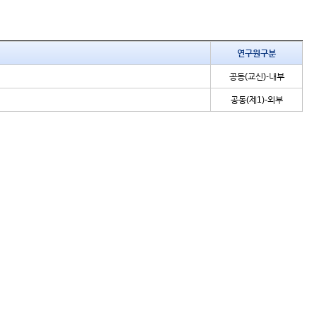
연구원구분
공동(교신)-내부
공동(제1)-외부