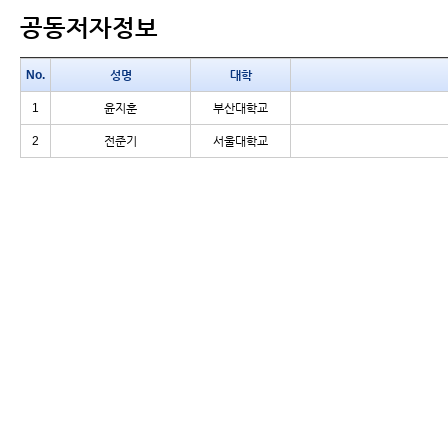
공동저자정보
No.
성명
대학
1
윤지훈
부산대학교
2
전준기
서울대학교