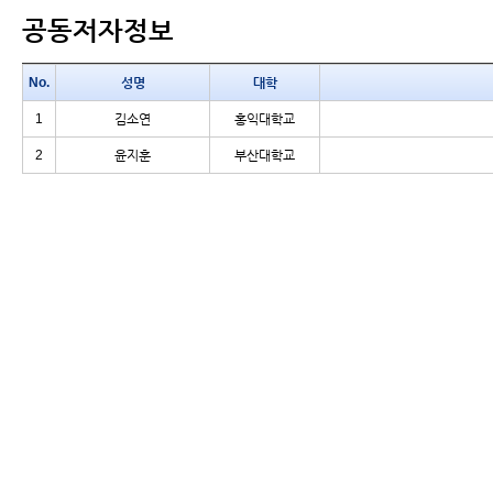
공동저자정보
No.
성명
대학
1
김소연
홍익대학교
2
윤지훈
부산대학교