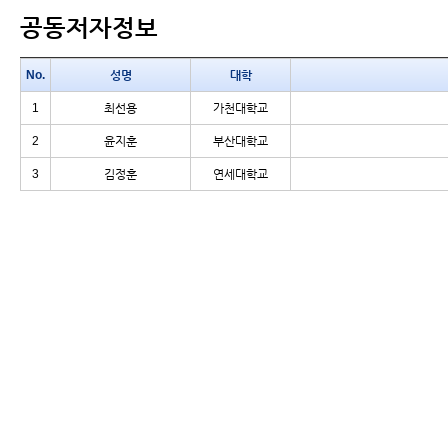
공동저자정보
No.
성명
대학
1
최선용
가천대학교
2
윤지훈
부산대학교
3
김정훈
연세대학교